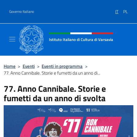
Salta al contenuto
IT
PL
Governo Italiano
Intestazione sito, social e menù
Istituto Italiano di Cultura di Varsavia
Il sito ufficiale dell'Istituto Italiano di Cultu
Home
>
Eventi
>
Eventi in programma
>
77. Anno Cannibale. Storie e fumetti da un anno di...
77. Anno Cannibale. Storie e
fumetti da un anno di svolta