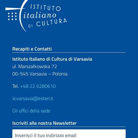
Sezione footer
Recapiti e Contatti
Istituto Italiano di Cultura di Varsavia
ul. Marszałkowska 72
00-545 Varsavia – Polonia
Tel.
+48 22 6280610
iicvarsavia@esteri.it
Gli uffici della sede
Iscriviti alla nostra Newsletter
Inserisci la tua email