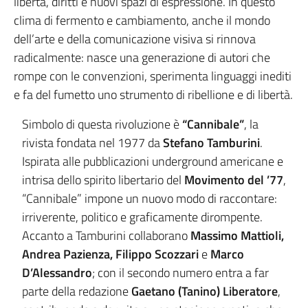
libertà, diritti e nuovi spazi di espressione. In questo
clima di fermento e cambiamento, anche il mondo
dell’arte e della comunicazione visiva si rinnova
radicalmente: nasce una generazione di autori che
rompe con le convenzioni, sperimenta linguaggi inediti
e fa del fumetto uno strumento di ribellione e di libertà.
Simbolo di questa rivoluzione è
“Cannibale”
, la
rivista fondata nel 1977 da
Stefano Tamburini
.
Ispirata alle pubblicazioni underground americane e
intrisa dello spirito libertario del
Movimento del ’77
,
“Cannibale” impone un nuovo modo di raccontare:
irriverente, politico e graficamente dirompente.
Accanto a Tamburini collaborano
Massimo Mattioli,
Andrea Pazienza, Filippo Scozzari
e
Marco
D’Alessandro
; con il secondo numero entra a far
parte della redazione
Gaetano (Tanino) Liberatore
,