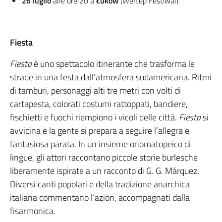
26 luglio
alle ore 20 a
Łuków
(Wertep Festiwal).
Fiesta
Fiesta
è uno spettacolo itinerante che trasforma le
strade in una festa dall’atmosfera sudamericana. Ritmi
di tamburi, personaggi alti tre metri con volti di
cartapesta, colorati costumi rattoppati, bandiere,
fischietti e fuochi riempiono i vicoli delle città.
Fiesta
si
avvicina e la gente si prepara a seguire l’allegra e
fantasiosa parata. In un insieme onomatopeico di
lingue, gli attori raccontano piccole storie burlesche
liberamente ispirate a un racconto di G. G. Márquez.
Diversi canti popolari e della tradizione anarchica
italiana commentano l’azion, accompagnati dalla
fisarmonica.