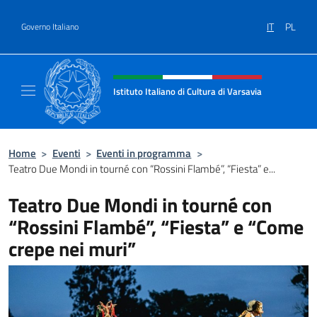
Salta al contenuto
IT
PL
Governo Italiano
Intestazione sito, social e menù
Istituto Italiano di Cultura di Varsavia
Il sito ufficiale dell'Istituto Italiano di Cultu
Home
>
Eventi
>
Eventi in programma
>
Teatro Due Mondi in tourné con “Rossini Flambé”, “Fiesta” e...
Teatro Due Mondi in tourné con
“Rossini Flambé”, “Fiesta” e “Come
crepe nei muri”