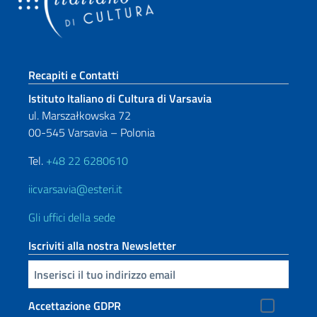
Sezione footer
Recapiti e Contatti
Istituto Italiano di Cultura di Varsavia
ul. Marszałkowska 72
00-545 Varsavia – Polonia
Tel.
+48 22 6280610
iicvarsavia@esteri.it
Gli uffici della sede
Iscriviti alla nostra Newsletter
Inserisci la tua email
Accettazione GDPR