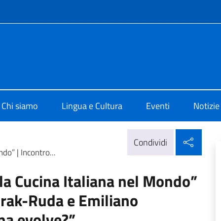
e menù
 di Cultura di Varsavia
Chi siamo
Lingua e Cultura
Eventi
Notizie
Condi
Condividi
do” | Incontro...
la Cucina Italiana nel Mondo”
trak-Ruda e Emiliano
ana evolve?”