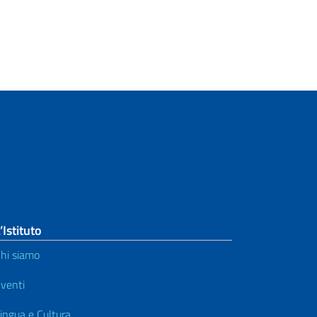
’Istituto
hi siamo
venti
ingua e Cultura