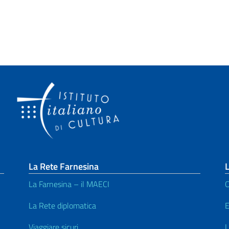
La Rete Farnesina
L
La Farnesina – il MAECI
C
La Rete diplomatica
E
Viaggiare sicuri
L