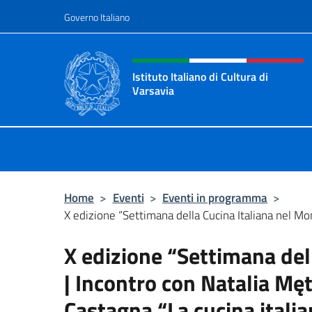
Salta al contenuto
Governo Italiano
Intestazione sito, social 
Istituto Italiano di Cultura di
Varsavia
Il sito ufficiale dell'Istituto Italiano
Home
>
Eventi
>
Eventi in programma
>
X edizione “Settimana della Cucina Italiana nel Mon
X edizione “Settimana del
| Incontro con Natalia Mę
Castagna “La cucina itali