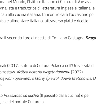
na nel Mondo, l’Istituto Italiano di Cultura di Varsavia
ornalista e traduttrice di letteratura inglese e italiana, e
dicati alla cucina italiana. L’incontro sarà l’occasione per
ca e alimentare italiana, attraverso piatti e ricette
a il secondo libro di ricette di Emiliano Castagna
Druga
ali (2017, Istituto di Cultura Polacca dell’Università di
so zostaw.
Krótka historia wegetarianizmu
(2022)
rię wam opowiem, o której śpiewali dawni Bretonowie.
O
ka.
ato
Przeszłość od kuchni
(Il passato dalla cucina) e per
lese del portale Culture.pl.