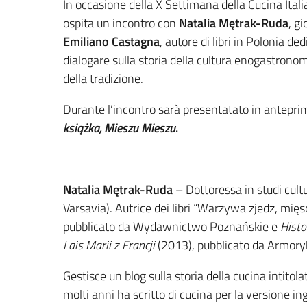
In occasione della X Settimana della Cucina Italia
ospita un incontro con
Natalia Mętrak-Ruda
, gi
Emiliano Castagna
, autore di libri in Polonia de
dialogare sulla storia della cultura enogastronomi
della tradizione.
Durante l’incontro sarà presentatato in anteprim
książka, Mieszu Mieszu
.
Natalia Mętrak-Ruda
– Dottoressa in studi cultur
Varsavia). Autrice dei libri “Warzywa zjedz, mię
pubblicato da Wydawnictwo Poznańskie e
Histo
Lais Marii z Francji
(2013), pubblicato da Armory
Gestisce un blog sulla storia della cucina intitol
molti anni ha scritto di cucina per la versione ing