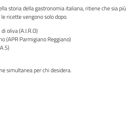
la storia della gastronomia italiana, ritiene che sia più
 le ricette vengono solo dopo.
di oliva (A.I.R.O)
iano (APR Parmigiano Reggiano)
.A.S)
ione simultanea per chi desidera.