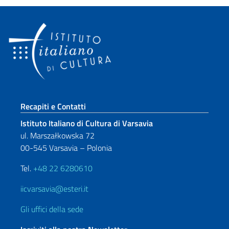
Sezione footer
Recapiti e Contatti
Istituto Italiano di Cultura di Varsavia
ul. Marszałkowska 72
00-545 Varsavia – Polonia
Tel.
+48 22 6280610
iicvarsavia@esteri.it
Gli uffici della sede