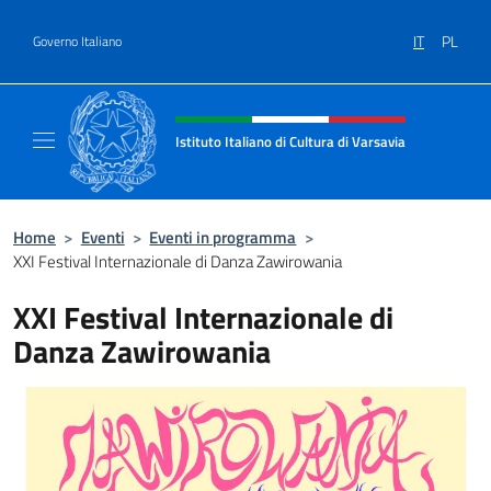
Salta al contenuto
IT
PL
Governo Italiano
Intestazione sito, social e menù
Istituto Italiano di Cultura di Varsavia
Il sito ufficiale dell'Istituto Italiano di Cultu
Home
>
Eventi
>
Eventi in programma
>
XXI Festival Internazionale di Danza Zawirowania
XXI Festival Internazionale di
Danza Zawirowania