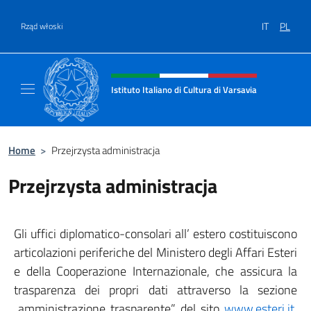
Przejdź do
IT
PL
Rząd włoski
Header, social and menu of site
Istituto Italiano di Cultura di Varsavia
Il sito ufficiale dell'Istituto Italiano di Cultu
Home
>
Przejrzysta administracja
Przejrzysta administracja
Gli uffici diplomatico-consolari all’ estero costituiscono
articolazioni periferiche del Ministero degli Affari Esteri
e della Cooperazione Internazionale, che assicura la
trasparenza dei propri dati attraverso la sezione
„amministrazione trasparente” del sito
www.esteri.it
.