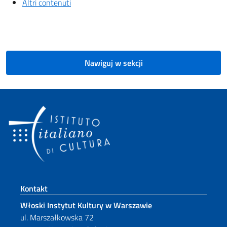
Altri contenuti
Nawiguj w sekcji
Footer section
Kontakt
Włoski Instytut Kultury w Warszawie
ul. Marszałkowska 72