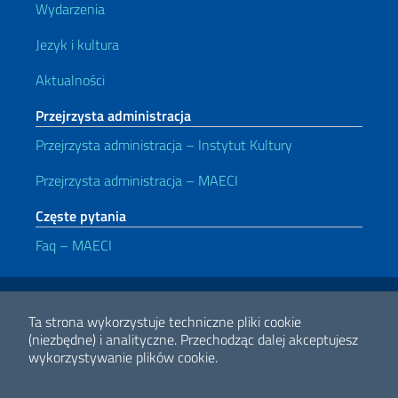
Wydarzenia
Jezyk i kultura
Aktualności
Przejrzysta administracja
Przejrzysta administracja – Instytut Kultury
Przejrzysta administracja – MAECI
Częste pytania
Faq – MAECI
Przydatne linki
Note legali
Privacy e cookie policy
Dichiarazione di accessibilità
Ta strona wykorzystuje techniczne pliki cookie
(niezbędne) i analityczne.
Przechodząc dalej akceptujesz
wykorzystywanie plików cookie.
2026 Copyright Ministerstwa Spraw Zagranicznych i Współpracy