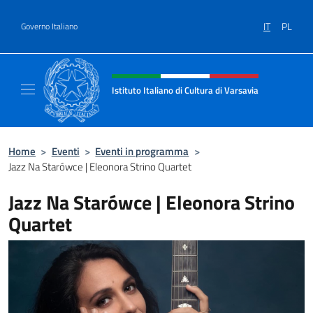
Salta al contenuto
IT
PL
Governo Italiano
Intestazione sito, social e menù
Istituto Italiano di Cultura di Varsavia
Il sito ufficiale dell'Istituto Italiano di Cultu
Home
>
Eventi
>
Eventi in programma
>
Jazz Na Starówce | Eleonora Strino Quartet
Jazz Na Starówce | Eleonora Strino
Quartet