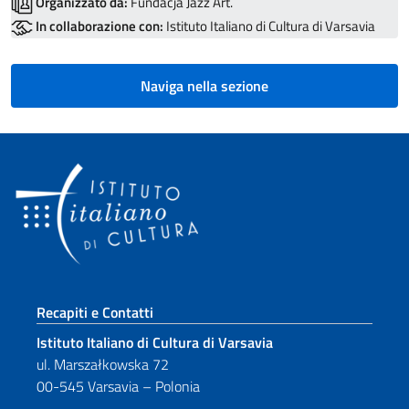
Organizzato da:
Fundacja Jazz Art.
In collaborazione con:
Istituto Italiano di Cultura di Varsavia
Naviga nella sezione
Sezione footer
Recapiti e Contatti
Istituto Italiano di Cultura di Varsavia
ul. Marszałkowska 72
00-545 Varsavia – Polonia