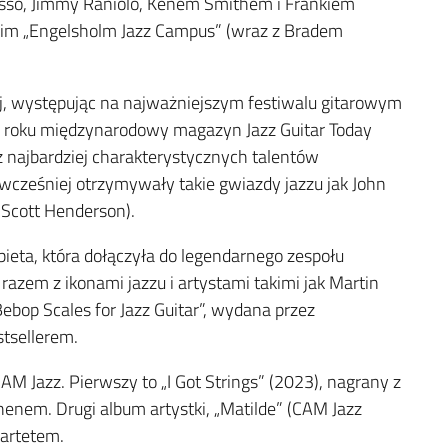
asso, Jimmy Raniolo, Kenem Smithem i Frankiem
kim „Engelsholm Jazz Campus” (wraz z Bradem
, występując na najważniejszym festiwalu gitarowym
21 roku międzynarodowy magazyn Jazz Guitar Today
n z najbardziej charakterystycznych talentów
wcześniej otrzymywały takie gwiazdy jazzu jak John
 Scott Henderson).
obieta, która dołączyła do legendarnego zespołu
razem z ikonami jazzu i artystami takimi jak Martin
Bebop Scales for Jazz Guitar”, wydana przez
tsellerem.
M Jazz. Pierwszy to „I Got Strings” (2023), nagrany z
nem. Drugi album artystki, „Matilde” (CAM Jazz
wartetem.