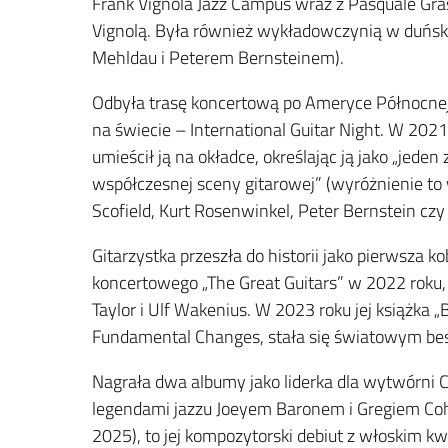
Frank Vignola Jazz Campus wraz z Pasquale Gr
Vignolą. Była również wykładowczynią w duńs
Mehldau i Peterem Bernsteinem).
Odbyła trasę koncertową po Ameryce Północnej
na świecie – International Guitar Night. W 20
umieścił ją na okładce, określając ją jako „jede
współczesnej sceny gitarowej” (wyróżnienie to 
Scofield, Kurt Rosenwinkel, Peter Bernstein czy
Gitarzystka przeszła do historii jako pierwsza k
koncertowego „The Great Guitars” w 2022 roku, 
Taylor i Ulf Wakenius. W 2023 roku jej książka „
Fundamental Changes, stała się światowym bes
Nagrała dwa albumy jako liderka dla wytwórni CA
legendami jazzu Joeyem Baronem i Gregiem Cohe
2025), to jej kompozytorski debiut z włoskim k