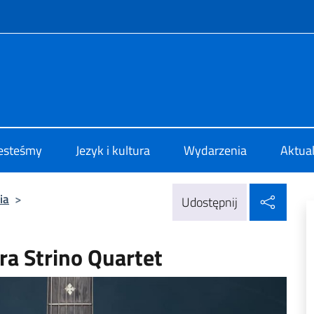
f site
 di Cultura di Varsavia
jesteśmy
Jezyk i kultura
Wydarzenia
Aktua
Udos
ia
>
Udostępnij
ra Strino Quartet