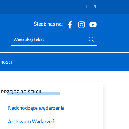
IT
PL
Śledź nas na:
Szukaj na stronie
Ricerca sito live
lności
tępnij na mediach społecznościowych
PRZEJDŹ DO SEKCJI
Nadchodzące wydarzenia
Archiwum Wydarzeń