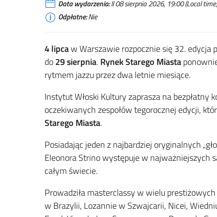
Data wydarzenia:
Il 08 sierpnia 2026, 19:00 (Local time
Odpłatne:
Nie
4 lipca
w Warszawie rozpocznie się 32. edycja 
do
29 sierpnia
.
Rynek Starego Miasta
ponownie 
rytmem jazzu przez dwa letnie miesiące.
Instytut Włoski Kultury zaprasza na bezpłatny 
oczekiwanych zespołów tegorocznej edycji, któ
Starego Miasta
.
Posiadając jeden z najbardziej oryginalnych „g
Eleonora Strino występuje w najważniejszych s
całym świecie.
Prowadziła masterclassy w wielu prestiżowych 
w Brazylii, Lozannie w Szwajcarii, Nicei, Wiedniu