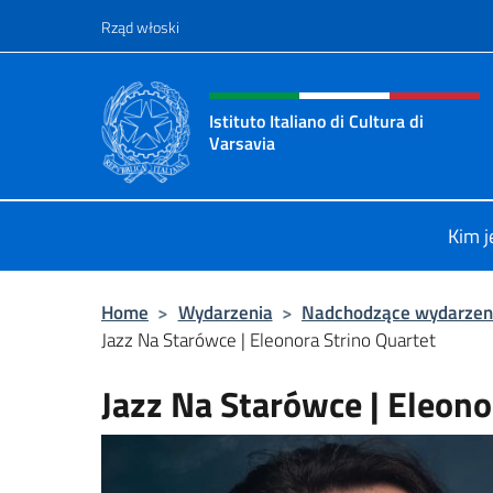
Przejdź do
Rząd włoski
Header, social and menu o
Istituto Italiano di Cultura di
Varsavia
Il sito ufficiale dell'Istituto Italiano
Kim 
Home
>
Wydarzenia
>
Nadchodzące wydarzen
Jazz Na Starówce | Eleonora Strino Quartet
Jazz Na Starówce | Eleono