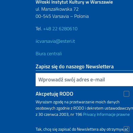
Włoski Instytut Kultury w Warszawie
ul. Marszałkowska 72
00-545 Varsavia – Polonia
Tel.
+48 22 6280610
iicvarsavia@esteri.it
Biura centrali
Zapisz się do naszego Newslettera
Inserisci la tua email
Akcpetuję RODO
Wyrażam zgodę na przetwarzanie moich danych
osobowych zgodnie z RODO i dekretem ustawodawczy
z 30 czerwca 2003, nr 196
Privacy
Informacje prawne
Tak, chcę się zapisać do Newslettera aby otrzymywać