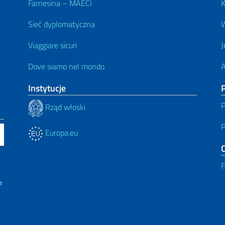
Farnesina – MAECI
K
Sieć dyplomatyczna
W
Viaggiare sicuri
J
Dove siamo nel mondo
A
Instytucje
P
P
Rząd włoski
P
Europa.eu
C
F
m