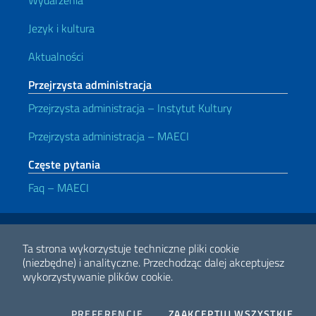
Jezyk i kultura
Aktualności
Przejrzysta administracja
Przejrzysta administracja – Instytut Kultury
Przejrzysta administracja – MAECI
Częste pytania
Faq – MAECI
Przydatne linki
Note legali
Privacy e cookie policy
Dichiarazione di accessibilità
Ta strona wykorzystuje techniczne pliki cookie
(niezbędne) i analityczne.
Przechodząc dalej akceptujesz
wykorzystywanie plików cookie.
2026 Copyright Ministerstwa Spraw Zagranicznych i Współpracy
Międzynarodowej
COOKIES
THE
PREFERENCJE
ZAAKCEPTUJ WSZYSTKIE