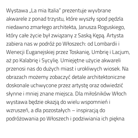
Wystawa „La mia Italia” prezentuje wyvbrane
akwarele z ponad trzystu, które wyszły spod pędzla
niedawno zmarłego architekta, Janusza Roguskiego,
który całe życie był związany z Saską Kępą. Artysta
zabiera nas w podróż po Włoszech: od Lombardii i
Wenecji Euganejskiej przez Toskanię, Umbrię i Lacjum,
aż po Kalabrię i Sycylię. Umiejętne użycie akwareli
przenosi nas do dużych miast i urokliwych wiosek. Na
obrazach możemy zobaczyć detale architektoniczne
doskonale uchwycone przez artystę oraz odwiedzić
słynne i mniej znane miejsca. Dla miłośników Włoch
wystawa będzie okazją do wielu wspomnień i
wzruszeń, a dla pozostałych – inspiracją do
podróżowania po Włoszech i podziwiania ich piękna