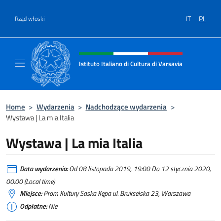
Przejdź do
IT
PL
Rząd włoski
Header, social and menu of site
Istituto Italiano di Cultura di Varsavia
Il sito ufficiale dell'Istituto Italiano di Cultu
Home
>
Wydarzenia
>
Nadchodzące wydarzenia
>
Wystawa | La mia Italia
Wystawa | La mia Italia
Data wydarzenia:
Od 08 listopada 2019, 19:00 Do 12 stycznia 2020,
00:00 (Local time)
Miejsce:
Prom Kultury Saska Kępa ul. Brukselska 23, Warszawa
Odpłatne:
Nie