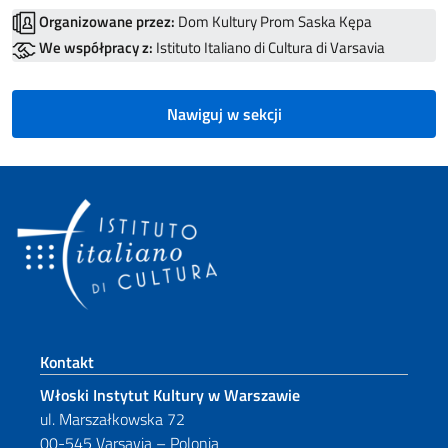
Organizowane przez:
Dom Kultury Prom Saska Kępa
We współpracy z:
Istituto Italiano di Cultura di Varsavia
Nawiguj w sekcji
Footer section
Kontakt
Włoski Instytut Kultury w Warszawie
ul. Marszałkowska 72
00-545 Varsavia – Polonia