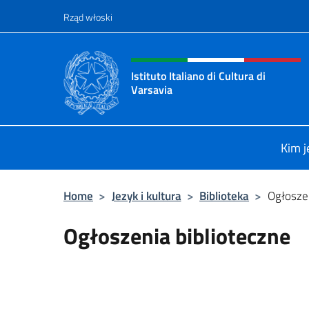
Przejdź do
Rząd włoski
Header, social and menu o
Istituto Italiano di Cultura di
Varsavia
Il sito ufficiale dell'Istituto Italiano
Kim 
Home
>
Jezyk i kultura
>
Biblioteka
>
Ogłoszen
Ogłoszenia biblioteczne