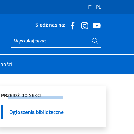
IT
PL
Śledź nas na:
Szukaj na stronie
Ricerca sito live
lności
tępnij na mediach społecznościowych
PRZEJDŹ DO SEKCJI
Ogłoszenia biblioteczne