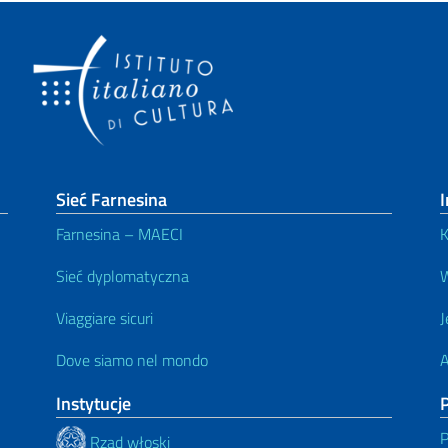
Sieć Farnesina
I
Farnesina – MAECI
K
Sieć dyplomatyczna
W
Viaggiare sicuri
J
Dove siamo nel mondo
A
Instytucje
P
P
Rząd włoski