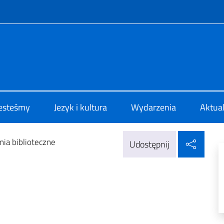
f site
 di Cultura di Varsavia
jesteśmy
Jezyk i kultura
Wydarzenia
Aktua
Udos
ia biblioteczne
Udostępnij