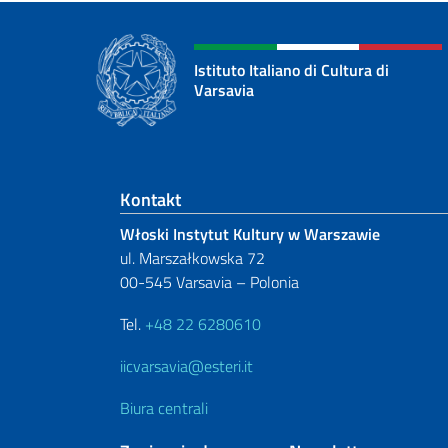
Istituto Italiano di Cultura di
Varsavia
Footer section
Kontakt
Włoski Instytut Kultury w Warszawie
ul. Marszałkowska 72
00-545 Varsavia – Polonia
Tel.
+48 22 6280610
iicvarsavia@esteri.it
Biura centrali