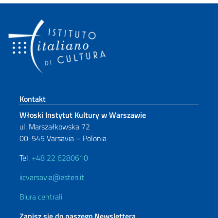
Footer section
Kontakt
Włoski Instytut Kultury w Warszawie
ul. Marszałkowska 72
00-545 Varsavia – Polonia
Tel.
+48 22 6280610
iicvarsavia@esteri.it
Biura centrali
Zapisz się do naszego Newslettera