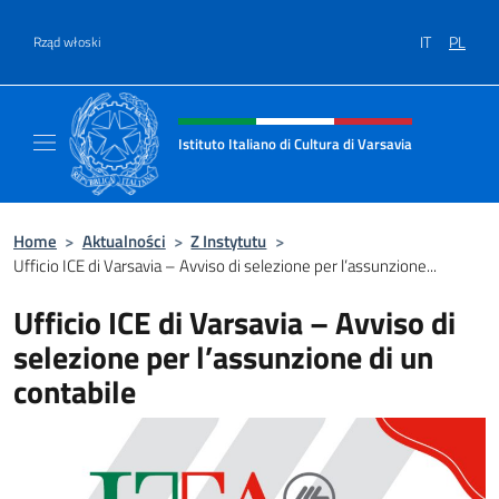
Przejdź do
IT
PL
Rząd włoski
Header, social and menu of site
Istituto Italiano di Cultura di Varsavia
Il sito ufficiale dell'Istituto Italiano di Cultu
Home
>
Aktualności
>
Z Instytutu
>
Ufficio ICE di Varsavia – Avviso di selezione per l’assunzione...
Ufficio ICE di Varsavia – Avviso di
selezione per l’assunzione di un
contabile