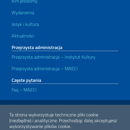
Kim jesteśmy
Wydarzenia
Jezyk i kultura
Aktualności
Przejrzysta administracja
Przejrzysta administracja – Instytut Kultury
Przejrzysta administracja – MAECI
Częste pytania
Faq – MAECI
Przydatne linki
Note legali
Privacy e cookie policy
Dichiarazione di accessibilità
Ta strona wykorzystuje techniczne pliki cookie
(niezbędne) i analityczne.
Przechodząc dalej akceptujesz
wykorzystywanie plików cookie.