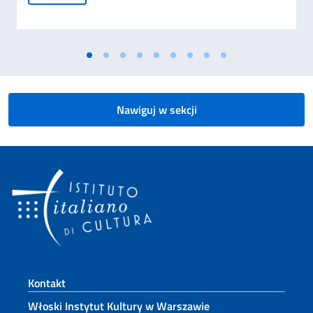
Nawiguj w sekcji
Footer section
Kontakt
Włoski Instytut Kultury w Warszawie